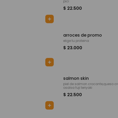
pici
$ 22.500
arroces de promo
elige tu proteina
$ 23.000
salmon skin
piel de salmon crocante,queso c
osalsa fuji teriyaki
$ 22.500