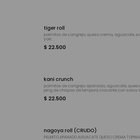
tiger roll
palmitos de cangrejo, queso crema, aguacate, salsa
yaki.
$ 22.500
kani crunch
palmitos de cangrejo apanado, aguacate, queso
ping de chispas de tempura crocante con salsa spi
.
$ 22.500
nagoya roll (CRUDO)
PALMITO APANADO AGUACATE QUESO CREMA TOPING DE SALMON Y AGUACATE SA