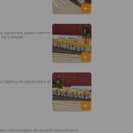
o, aguacate, queso crema t
ji y teriyaki.
a, topping de aguacate y at
a toppin de ajonjolí salsa mayo s