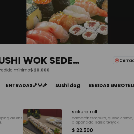
USHI WOK SEDE
Cerra
Pedido mínimo
$ 20.000
ENTRADAS🍤🦀🦐
sushi dog
BEBIDAS EMBOTEL
sakura roll
pping de ens
camarón tempura, queso crema, a
i.
a apanada, salsa teriyaki.
$ 22.500