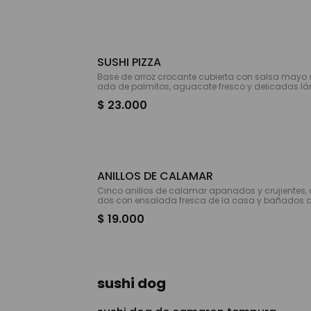
SUSHI PIZZA
Base de arroz crocante cubierta con salsa mayo s
ada de palmitos, aguacate fresco y delicadas l
lmón. Una combinación crujiente y llena de sabor
$ 23.000
ANILLOS DE CALAMAR
Cinco anillos de calamar apanados y crujiente
dos con ensalada fresca de la casa y bañados 
ayo spicy y teriyaki
$ 19.000
sushi dog