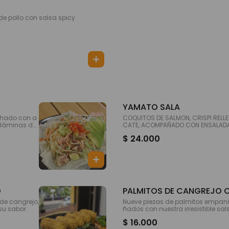
e pollo con salsa spicy
YAMATO SALA
chado con a
COQUITOS DE SALMON, CRISPI REL
s láminas de
CATE, ACOMPAÑADO CON ENSALADA 
 de sabor ma
LSA FUJI Y MAYO SPACY Y TERIYAQU
$ 24.000
O
PALMITOS DE CANGR
de cangrejo,
Nueve piezas de palmitos empan
su sabor.
ñados con nuestra irresistible sal
$ 16.000