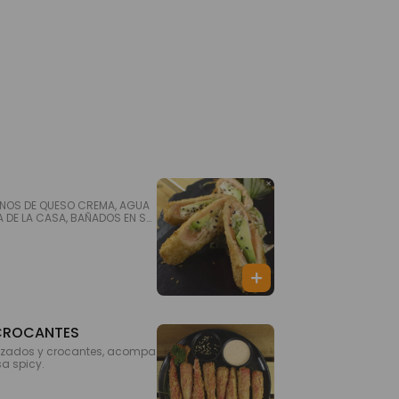
LENOS DE QUESO CREMA, AGUA
DE LA CASA, BAÑADOS EN SA
I.
EJO CROCANTES
izados y crocantes, acompa
sa spicy.