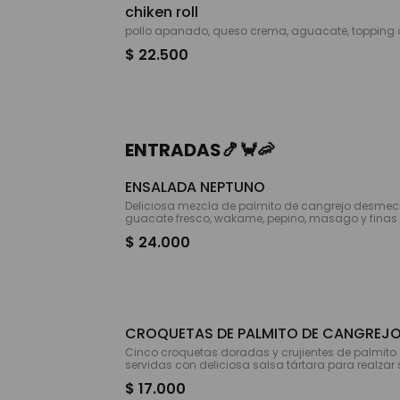
chiken roll
pollo apanado, queso crema, aguacate, topping d
$ 22.500
ENTRADAS🍤🦀🦐
ENSALADA NEPTUNO
Deliciosa mezcla de palmito de cangrejo desme
guacate fresco, wakame, pepino, masago y fina
salmón y atún. Una entrada fresca, ligera y llena
$ 24.000
rino.
CROQUETAS DE PALMITO DE CANGREJ
Cinco croquetas doradas y crujientes de palmito 
servidas con deliciosa salsa tártara para realzar 
$ 17.000