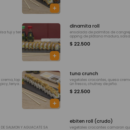
dinamita roll
 fuji y teri
ensalada de palmitos de cangrej
opping de plátano maduro, salsa fu
$ 22.500
tuna crunch
 crema, top
vegetales crocantes, queso crem
cy, teriyaki
ún fresco, chutney de piña.
$ 22.500
ebiten roll (crudo)
vegetales crocantes camaron queso crem