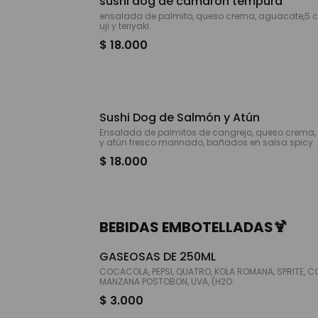
sushi dog de camaron tempura
ensalada de palmito, queso crema, aguacate,5 cama
uji y teriyaki
$ 18.000
Sushi Dog de Salmón y Atún
Ensalada de palmitos de cangrejo, queso crema
y atún fresco marinado, bañados en salsa spicy
$ 18.000
BEBIDAS EMBOTELLADAS🍹
GASEOSAS DE 250ML
COCACOLA, PEPSI, QUATRO, KOLA ROMANA, SPRITE, 
MANZANA POSTOBON, UVA, (H2O:
$ 3.000