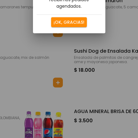
sushi dog camaron
agendados.
rones tempura salsa f
, queso crema, aguacate, 5 camar
sa sweet chili.
$ 18.000
¡OK, GRACIAS!
Sushi Dog de Ensalada K
, aguacate, mix de salmón
Ensalada de palmitos de cangrej
ame y mayonesa japonesa.
$ 18.000
AGUA MINERAL BRISA DE 6
COLOMBIANA,
$ 3.500